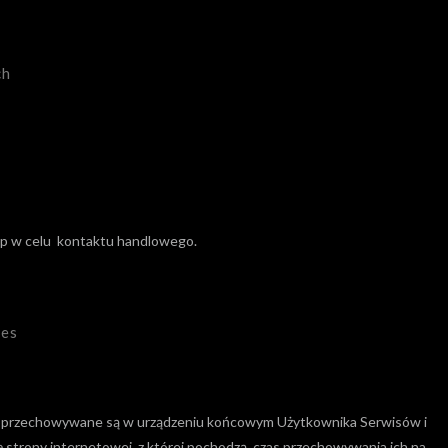
ch
 np w celu kontaktu handlowego.
ies
które przechowywane są w urządzeniu końcowym Użytkownika Serwisów i
 strony internetowej, z której pochodzą, czas przechowywania ich na