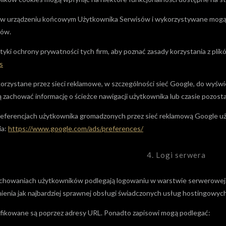
ane w urządzeniu końcowym Użytkownika Serwisów i wykorzystywane mogą
rów.
ityki ochrony prywatności tych firm, aby poznać zasady korzystania z p
s
korzystane przez sieci reklamowe, w szczególności sieć Google, do wyśw
zachować informację o ścieżce nawigacji użytkownika lub czasie pozosta
 preferencjach użytkownika gromadzonych przez sieć reklamową Google uż
ia:
https://www.google.com/ads/preferences/
4. Logi serwera
zachowaniach użytkowników podlegają logowaniu w warstwie serwerowej
ienia jak najbardziej sprawnej obsługi świadczonych usług hostingowych
yfikowane są poprzez adresy URL. Ponadto zapisowi mogą podlegać: