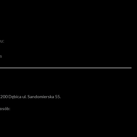
u:
m
200 Dębica ul. Sandomierska 55.
posób: