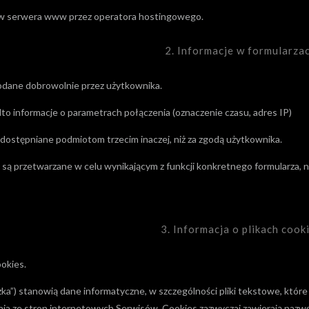
ów serwera www przez operatora hostingowego.
2. Informacje w formularza
podane dobrowolnie przez użytkownika.
to informacje o parametrach połączenia (oznaczenie czasu, adres IP)
udostępniane podmiotom trzecim inaczej, niż za zgodą użytkownika.
 są przetwarzane w celu wynikającym z funkcji konkretnego formularza,
3. Informacja o plikach cook
ookies.
teczka”) stanowią dane informatyczne, w szczególności pliki tekstowe, 
ia ze stron internetowych Serwisów. Cookies zazwyczaj zawierają nazwę