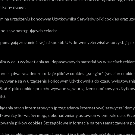
ikalny numer.
m na urządzeniu końcowym Użytkownika Serwisów pliki cookies oraz uzy
ane są w następujących celach:
e pomagają zrozumieć, w jaki sposób Użytkownicy Serwisów korzystają ze 
wnika w celu wyświetlania mu dopasowanych materiałów w sieciach rekla
e są dwa zasadnicze rodzaje plików cookies: „sesyjne” (session cookies) 
owywane są w urządzeniu końcowym Użytkownika do czasu wylogowania,
 „Stałe” pliki cookies przechowywane są w urządzeniu końcowym Użytkow
ika.
ądania stron internetowych (przeglądarka internetowa) zazwyczaj domy
ownicy Serwisów mogą dokonać zmiany ustawień w tym zakresie. Przegl
kowanie plików cookies Szczegółowe informacje na ten temat zawiera po
plików cookies mogą wpłynąć na niektóre funkcjonalności dostępne na 