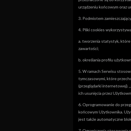
urządzeniu końcowym oraz un
3. Podmiotem zamieszczający
4. Pliki cookies wykorzystyw
a. tworzenia statystyk, któr
zawartości;
b. określania profilu użytko
5. W ramach Serwisu stosowan
tymczasowymi, które przech
(przeglądarki internetowej).
ich usunięcia przez Użytkown
6. Oprogramowanie do przegl
końcowym Użytkownika. Użytk
jest także automatyczne blo
7. Ograniczenia stosowania 